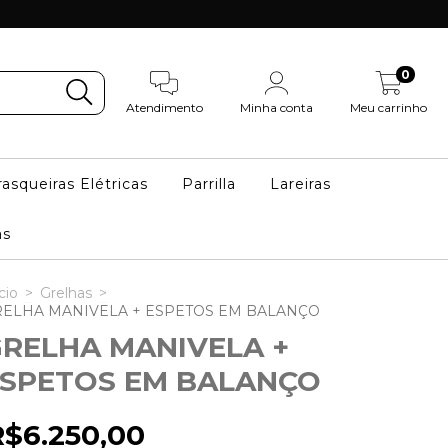
0
Atendimento
Minha conta
Meu carrinho
asqueiras Elétricas
Parrilla
Lareiras
as
cio
>
Grelhas
>
ELHA MANIVELA + ESPETOS EM BALANÇO
RELHA MANIVELA +
SPETOS EM BALANÇO
R$6.250,00