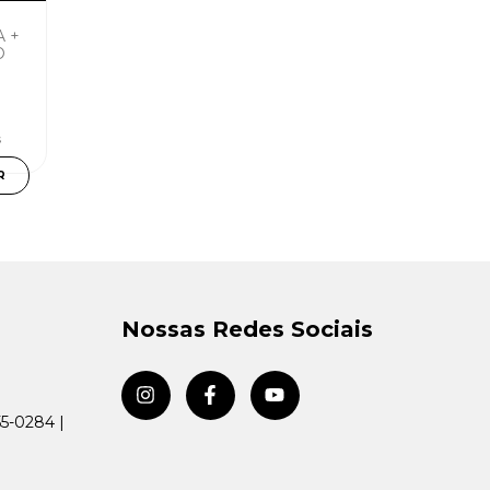
 +
O
s
R
Nossas Redes Sociais
55-0284 |