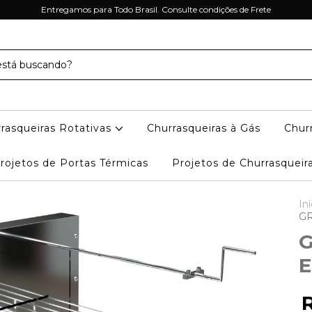
Entregamos para Todo Brasil. Consulte condições de Frete
rasqueiras Rotativas
Churrasqueiras à Gás
Churr
rojetos de Portas Térmicas
Projetos de Churrasqueir
Iní
GR
G
E