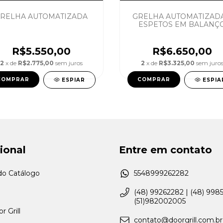
RELHA AUTOMATIZADA
GRELHA AUTOMATIZADA
ESPETOS EM BALANÇ
R$5.550,00
R$6.650,00
2
x de
R$2.775,00
sem juros
2
x de
R$3.325,00
sem juro
COMPRAR
COMPRAR
ESPIAR
ESPIA
cional
Entre em contato
o Catálogo
5548999262282
(48) 99262282 | (48) 998
(51)982002005
r Grill
contato@doorgrill.com.br