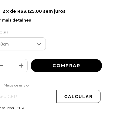
2
x de
R$3.125,00
sem juros
r mais detalhes
rgura
ALTERAR CEP
regas para o CEP:
Meios de envio
CALCULAR
o sei meu CEP