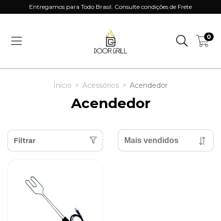
Entregamos para Todo Brasil. Consulte condições de Frete
0
Início
>
Acessórios
>
Acendedor
Acendedor
Filtrar