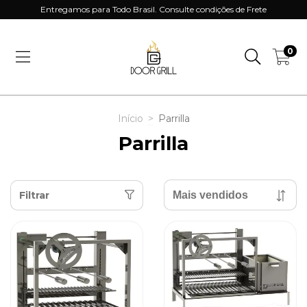
Entregamos para Todo Brasil. Consulte condições de Frete
0
Início
>
Parrilla
Parrilla
Filtrar