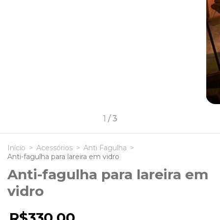
1
/
3
Início
>
Acessórios
>
Anti Fagulha
>
Anti-fagulha para lareira em vidro
Anti-fagulha para lareira em
vidro
R$330,00