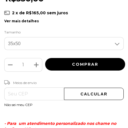
2
x de
R$165,00
sem juros
Ver mais detalhes
Tamanho
ALTERAR CEP
Entregas para o CEP:
Meios de envio
CALCULAR
Não sei meu CEP
- Para um atendimento personalizado nos chame no