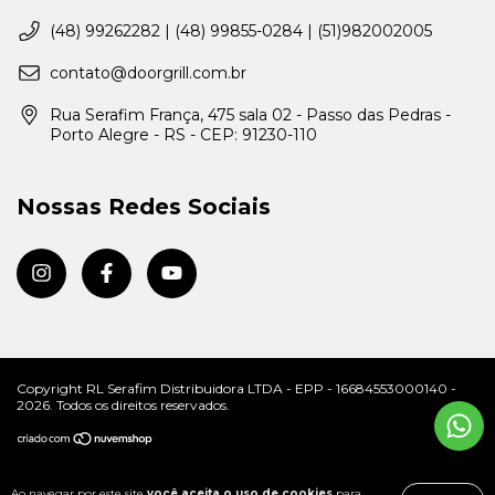
(48) 99262282 | (48) 99855-0284 | (51)982002005
contato@doorgrill.com.br
Rua Serafim França, 475 sala 02 - Passo das Pedras -
Porto Alegre - RS - CEP: 91230-110
Nossas Redes Sociais
Copyright RL Serafim Distribuidora LTDA - EPP - 16684553000140 -
2026. Todos os direitos reservados.
Ao navegar por este site
você aceita o uso de cookies
para